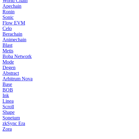
World Chain
Apechain
Ronin
Sonic
Flow EVM
Celo
Berachain
Animechain
Blast
Metis
Boba Network
Mode
Degen
Abstract
Arbitrum Nova
Base
BOB
Ink
Linea
Scroll
Shape
Soneium
zkSync Era
Zora