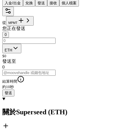
入金/出金
兌換
發送
接收
個人檔案
從
M
P
M
T
您正在發送
0
ETH
$
0
發送至
0
結算時間
約10秒
發送
關於Superseed (ETH)