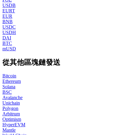
USDB
EURT
EUR
BNB
USDC
USDH
DAI
BTC
mUSD
從其他區塊鏈發送
Bitcoin
Ethereum
Solana
BSC
Avalanche
Unichain
Polygon
Arbitrum
Optimism
HyperEVM
Mantle