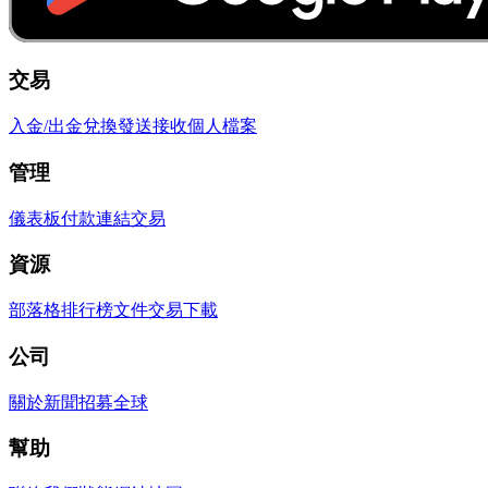
交易
入金/出金
兌換
發送
接收
個人檔案
管理
儀表板
付款連結
交易
資源
部落格
排行榜
文件
交易
下載
公司
關於
新聞
招募
全球
幫助