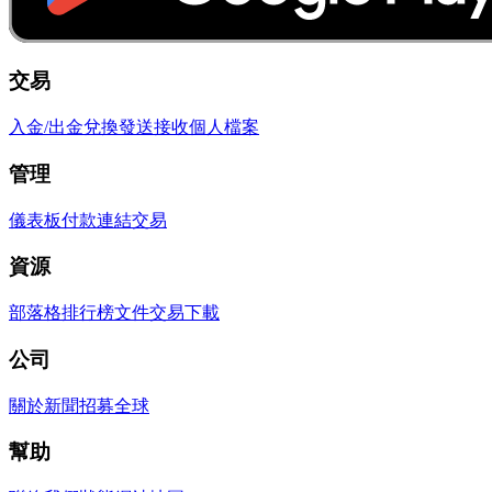
交易
入金/出金
兌換
發送
接收
個人檔案
管理
儀表板
付款連結
交易
資源
部落格
排行榜
文件
交易
下載
公司
關於
新聞
招募
全球
幫助