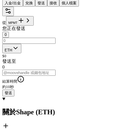
入金/出金
兌換
發送
接收
個人檔案
從
M
P
M
T
您正在發送
0
ETH
$
0
發送至
0
結算時間
約10秒
發送
關於Shape (ETH)