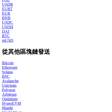
USDB
EURT
EUR
BNB
USDC
USDH
DAI
BTC
mUSD
從其他區塊鏈發送
Bitcoin
Ethereum
Solana
BSC
Avalanche
Unichain
Polygon
Arbitrum
Optimism
HyperEVM
Mantle