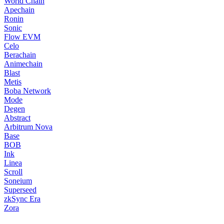
World Chain
Apechain
Ronin
Sonic
Flow EVM
Celo
Berachain
Animechain
Blast
Metis
Boba Network
Mode
Degen
Abstract
Arbitrum Nova
Base
BOB
Ink
Linea
Scroll
Soneium
Superseed
zkSync Era
Zora