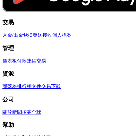
交易
入金/出金
兌換
發送
接收
個人檔案
管理
儀表板
付款連結
交易
資源
部落格
排行榜
文件
交易
下載
公司
關於
新聞
招募
全球
幫助