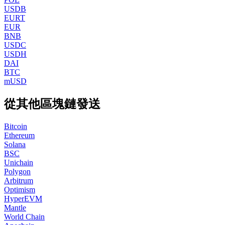
USDB
EURT
EUR
BNB
USDC
USDH
DAI
BTC
mUSD
從其他區塊鏈發送
Bitcoin
Ethereum
Solana
BSC
Unichain
Polygon
Arbitrum
Optimism
HyperEVM
Mantle
World Chain