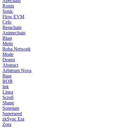
Apechain
Ronin
Sonic
Flow EVM
Celo
Berachain
Animechain
Blast
Metis
Boba Network
Mode
Degen
Abstract
Arbitrum Nova
Base
BOB
Ink
Linea
Scroll
Shape
Soneium
Superseed
zkSync Era
Zora