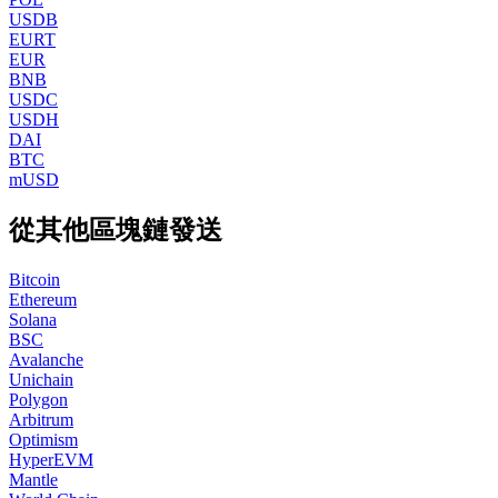
USDB
EURT
EUR
BNB
USDC
USDH
DAI
BTC
mUSD
從其他區塊鏈發送
Bitcoin
Ethereum
Solana
BSC
Avalanche
Unichain
Polygon
Arbitrum
Optimism
HyperEVM
Mantle