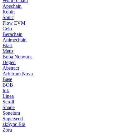
World Chain
Apechain
Ronin
Sonic
Flow EVM
Celo
Berachain
Animechain
Blast
Metis
Boba Network
Degen
Abstract
Arbitrum Nova
Base
BOB
Ink
Linea
Scroll
Shape
Soneium
Superseed
zkSync Era
Zora