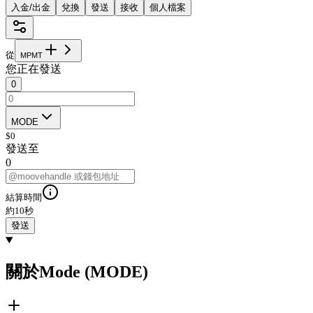
入金/出金
兌換
發送
接收
個人檔案
從
M
P
M
T
您正在發送
0
MODE
$
0
發送至
0
結算時間
約10秒
發送
關於Mode (MODE)