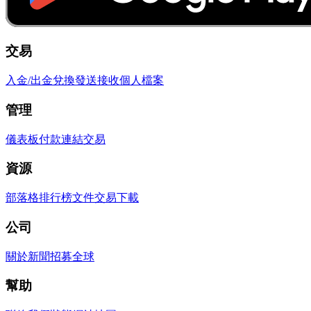
交易
入金/出金
兌換
發送
接收
個人檔案
管理
儀表板
付款連結
交易
資源
部落格
排行榜
文件
交易
下載
公司
關於
新聞
招募
全球
幫助