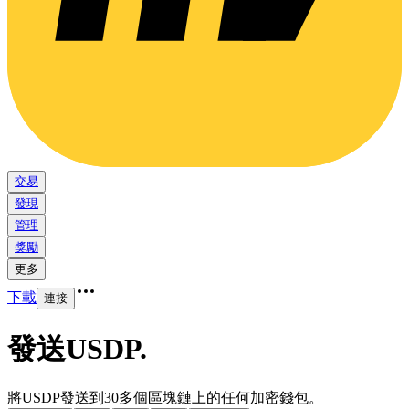
交易
發現
管理
獎勵
更多
下載
連接
發送USDP
.
將USDP發送到30多個區塊鏈上的任何加密錢包。