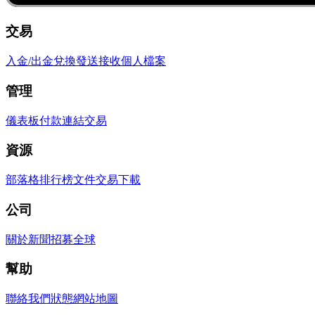
交易
入金/出金
兌換
發送
接收
個人檔案
管理
儀表板
付款連結
交易
資源
部落格
排行榜
文件
交易
下載
公司
關於
新聞
招募
全球
幫助
聯絡我們
狀態
網站地圖