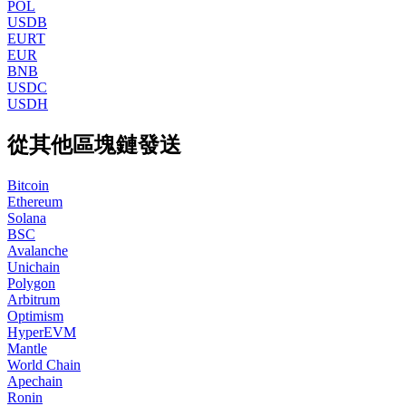
POL
USDB
EURT
EUR
BNB
USDC
USDH
從其他區塊鏈發送
Bitcoin
Ethereum
Solana
BSC
Avalanche
Unichain
Polygon
Arbitrum
Optimism
HyperEVM
Mantle
World Chain
Apechain
Ronin