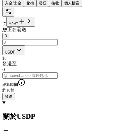
入金/出金
兌換
發送
接收
個人檔案
從
M
P
M
T
您正在發送
0
USDP
$
0
發送至
0
結算時間
約10秒
發送
關於USDP