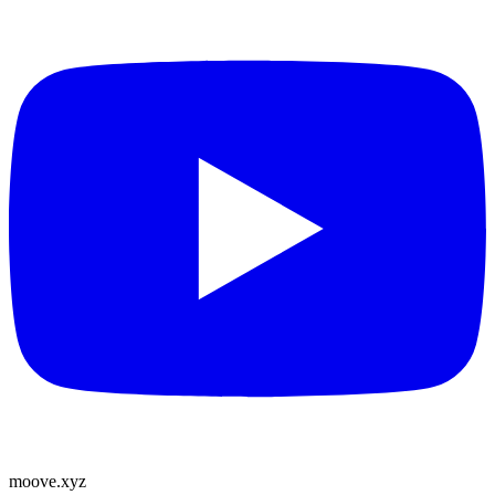
moove
.
xyz