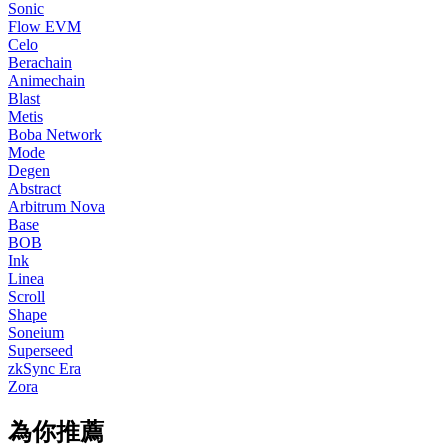
Sonic
Flow EVM
Celo
Berachain
Animechain
Blast
Metis
Boba Network
Mode
Degen
Abstract
Arbitrum Nova
Base
BOB
Ink
Linea
Scroll
Shape
Soneium
Superseed
zkSync Era
Zora
為你推薦