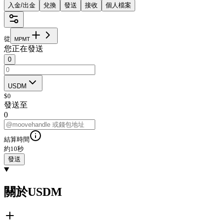
入金/出金
兌換
發送
接收
個人檔案
從
M
P
M
T
您正在發送
0
USDM
$
0
發送至
0
結算時間
約10秒
發送
關於USDM