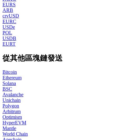
EURS
ARB
crvUSD
EURC
USDe
POL
USDB
EURT
從其他區塊鏈發送
Bitcoin
Ethereum
Solana
BSC
Avalanche
Unichain
Polygon
Arbitrum
Optimism
HyperEVM
Mantle
World Chain
Apechain