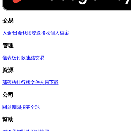
交易
入金/出金
兌換
發送
接收
個人檔案
管理
儀表板
付款連結
交易
資源
部落格
排行榜
文件
交易
下載
公司
關於
新聞
招募
全球
幫助