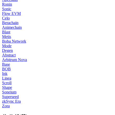
Ronin
Sonic
Flow EVM
Celo
Berachain
Animechain
Blast
Metis
Boba Network
Mode
Degen
Abstract
Arbitrum Nova
Base
BOB
Ink
Linea
Scroll
Shape
Soneium
Superseed
zkSync Era
Zora