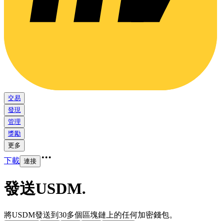
交易
發現
管理
獎勵
更多
下載
連接
發送USDM
.
將USDM發送到30多個區塊鏈上的任何加密錢包。