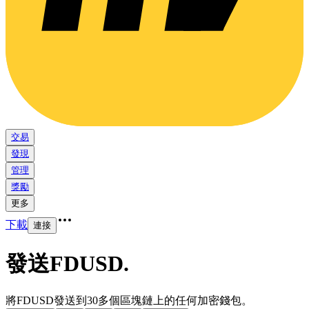
交易
發現
管理
獎勵
更多
下載
連接
發送FDUSD
.
將FDUSD發送到30多個區塊鏈上的任何加密錢包。