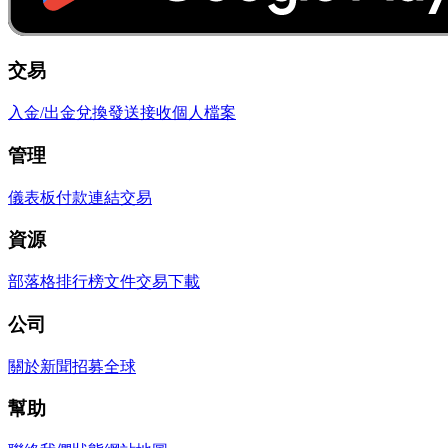
交易
入金/出金
兌換
發送
接收
個人檔案
管理
儀表板
付款連結
交易
資源
部落格
排行榜
文件
交易
下載
公司
關於
新聞
招募
全球
幫助