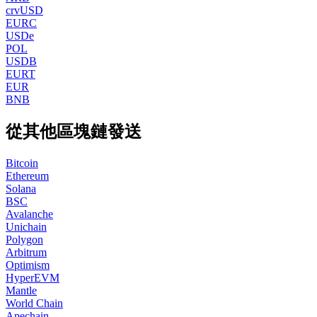
crvUSD
EURC
USDe
POL
USDB
EURT
EUR
BNB
從其他區塊鏈發送
Bitcoin
Ethereum
Solana
BSC
Avalanche
Unichain
Polygon
Arbitrum
Optimism
HyperEVM
Mantle
World Chain
Apechain