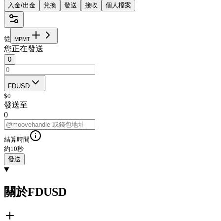
入金/出金
兌換
發送
接收
個人檔案
從
M
P
M
T
您正在發送
0
FDUSD
$
0
發送至
0
結算時間
約10秒
發送
關於FDUSD