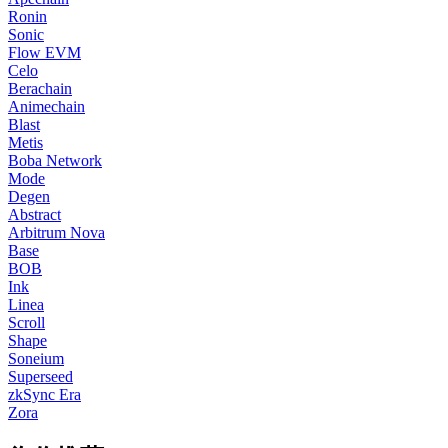
Ronin
Sonic
Flow EVM
Celo
Berachain
Animechain
Blast
Metis
Boba Network
Mode
Degen
Abstract
Arbitrum Nova
Base
BOB
Ink
Linea
Scroll
Shape
Soneium
Superseed
zkSync Era
Zora