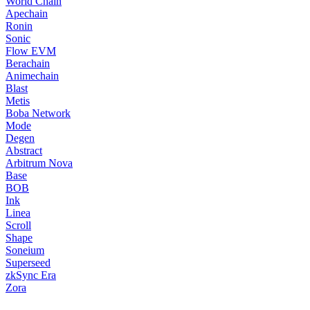
World Chain
Apechain
Ronin
Sonic
Flow EVM
Berachain
Animechain
Blast
Metis
Boba Network
Mode
Degen
Abstract
Arbitrum Nova
Base
BOB
Ink
Linea
Scroll
Shape
Soneium
Superseed
zkSync Era
Zora