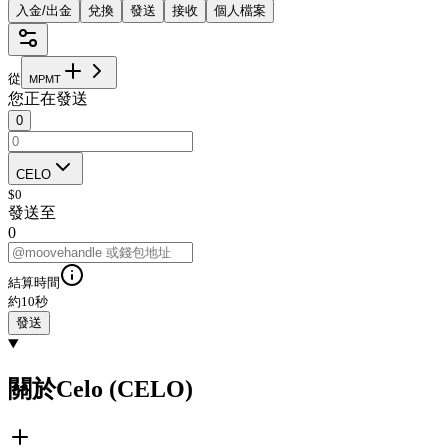
入金/出金
兌換
發送
接收
個人檔案
從
M
P
M
T
您正在發送
0
CELO
$
0
發送至
0
結算時間
約10秒
發送
關於Celo (CELO)