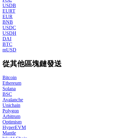
USDB
EURT
EUR
BNB
USDC
USDH
DAI
BTC
mUSD
從其他區塊鏈發送
Bitcoin
Ethereum
Solana
BSC
Avalanche
Unichain
Polygon
Arbitrum
Optimism
HyperEVM
Mantle