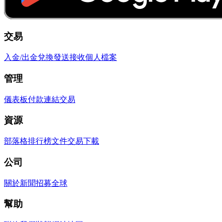
交易
入金/出金
兌換
發送
接收
個人檔案
管理
儀表板
付款連結
交易
資源
部落格
排行榜
文件
交易
下載
公司
關於
新聞
招募
全球
幫助