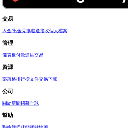
交易
入金/出金
兌換
發送
接收
個人檔案
管理
儀表板
付款連結
交易
資源
部落格
排行榜
文件
交易
下載
公司
關於
新聞
招募
全球
幫助
聯絡我們
狀態
網站地圖