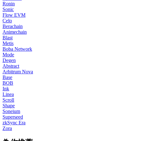
Ronin
Sonic
Flow EVM
Celo
Berachain
Animechain
Blast
Metis
Boba Network
Mode
Degen
Abstract
Arbitrum Nova
Base
BOB
Ink
Linea
Scroll
Shape
Soneium
Superseed
zkSync Era
Zora