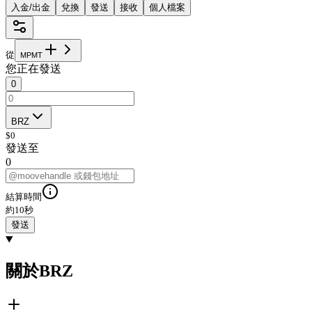
入金/出金
兌換
發送
接收
個人檔案
從
M
P
M
T
您正在發送
0
BRZ
$
0
發送至
0
結算時間
約10秒
發送
關於BRZ