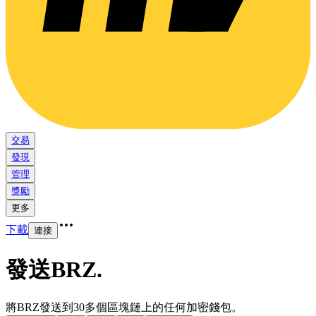
交易
發現
管理
獎勵
更多
下載
連接
發送BRZ
.
將BRZ發送到30多個區塊鏈上的任何加密錢包。