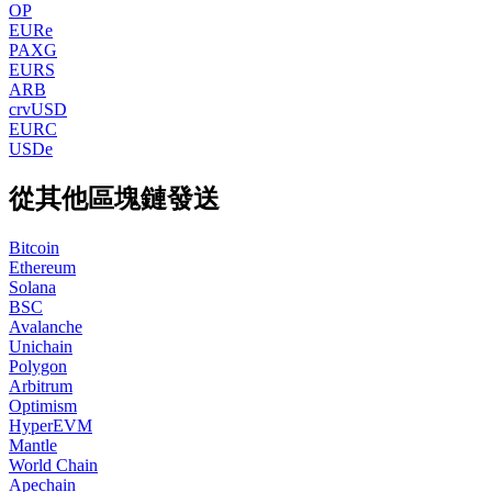
OP
EURe
PAXG
EURS
ARB
crvUSD
EURC
USDe
從其他區塊鏈發送
Bitcoin
Ethereum
Solana
BSC
Avalanche
Unichain
Polygon
Arbitrum
Optimism
HyperEVM
Mantle
World Chain
Apechain