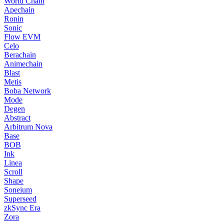
World Chain
Apechain
Ronin
Sonic
Flow EVM
Celo
Berachain
Animechain
Blast
Metis
Boba Network
Mode
Degen
Abstract
Arbitrum Nova
Base
BOB
Ink
Linea
Scroll
Shape
Soneium
Superseed
zkSync Era
Zora