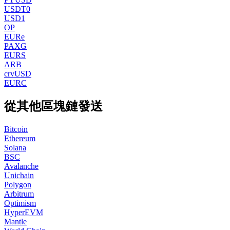
USDT0
USD1
OP
EURe
PAXG
EURS
ARB
crvUSD
EURC
從其他區塊鏈發送
Bitcoin
Ethereum
Solana
BSC
Avalanche
Unichain
Polygon
Arbitrum
Optimism
HyperEVM
Mantle