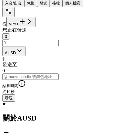
入金/出金
兌換
發送
接收
個人檔案
從
M
P
M
T
您正在發送
0
AUSD
$
0
發送至
0
結算時間
約10秒
發送
關於AUSD