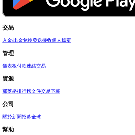
交易
入金/出金
兌換
發送
接收
個人檔案
管理
儀表板
付款連結
交易
資源
部落格
排行榜
文件
交易
下載
公司
關於
新聞
招募
全球
幫助