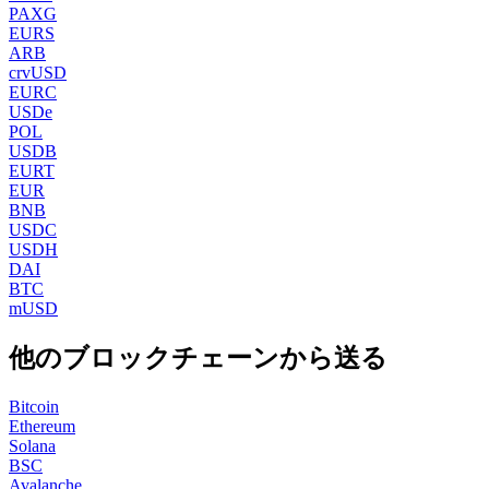
PAXG
EURS
ARB
crvUSD
EURC
USDe
POL
USDB
EURT
EUR
BNB
USDC
USDH
DAI
BTC
mUSD
他のブロックチェーンから送る
Bitcoin
Ethereum
Solana
BSC
Avalanche