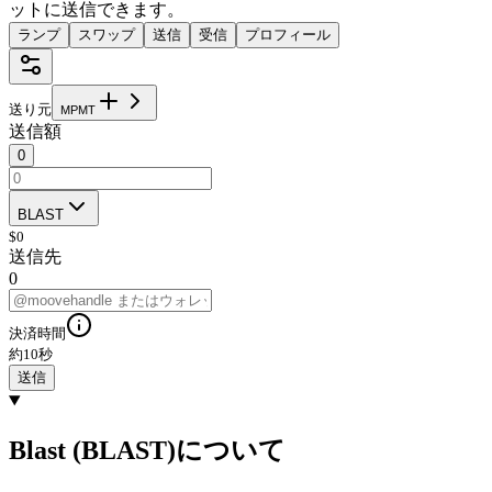
ットに送信できます。
ランプ
スワップ
送信
受信
プロフィール
送り元
M
P
M
T
送信額
0
BLAST
$
0
送信先
0
決済時間
約10秒
送信
Blast (BLAST)について