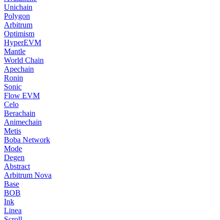
Unichain
Polygon
Arbitrum
Optimism
HyperEVM
Mantle
World Chain
Apechain
Ronin
Sonic
Flow EVM
Celo
Berachain
Animechain
Metis
Boba Network
Mode
Degen
Abstract
Arbitrum Nova
Base
BOB
Ink
Linea
Scroll