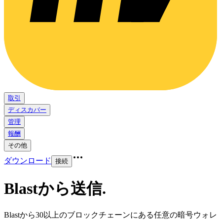
取引
ディスカバー
管理
報酬
その他
ダウンロード
接続
Blastから送信
.
Blastから30以上のブロックチェーンにある任意の暗号ウォレ