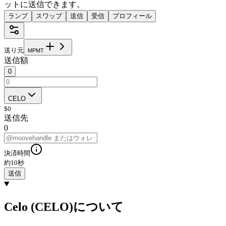
ットに送信できます。
ランプ
スワップ
送信
受信
プロフィール
送り元
M
P
M
T
送信額
0
CELO
$
0
送信先
0
決済時間
約10秒
送信
Celo (CELO)について