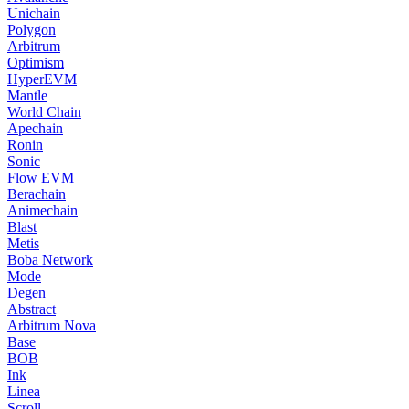
Unichain
Polygon
Arbitrum
Optimism
HyperEVM
Mantle
World Chain
Apechain
Ronin
Sonic
Flow EVM
Berachain
Animechain
Blast
Metis
Boba Network
Mode
Degen
Abstract
Arbitrum Nova
Base
BOB
Ink
Linea
Scroll