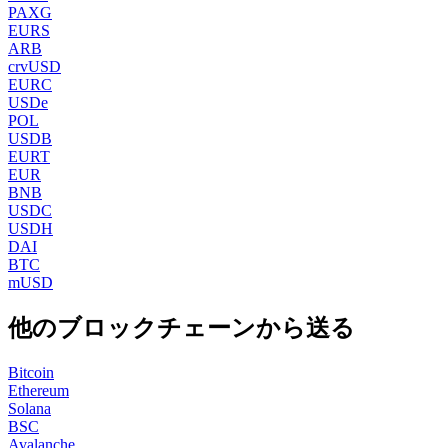
PAXG
EURS
ARB
crvUSD
EURC
USDe
POL
USDB
EURT
EUR
BNB
USDC
USDH
DAI
BTC
mUSD
他のブロックチェーンから送る
Bitcoin
Ethereum
Solana
BSC
Avalanche