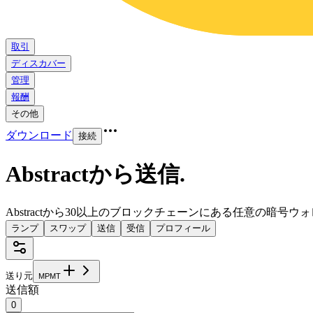
取引
ディスカバー
管理
報酬
その他
ダウンロード
接続
Abstractから送信
.
Abstractから30以上のブロックチェーンにある任意の暗号
ランプ
スワップ
送信
受信
プロフィール
送り元
M
P
M
T
送信額
0