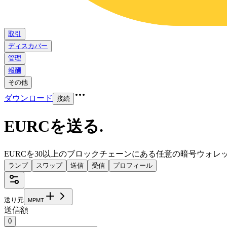
取引
ディスカバー
管理
報酬
その他
ダウンロード
接続
EURCを送る
.
EURCを30以上のブロックチェーンにある任意の暗号ウォレ
ランプ
スワップ
送信
受信
プロフィール
送り元
M
P
M
T
送信額
0