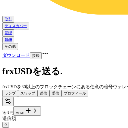
取引
ディスカバー
管理
報酬
その他
ダウンロード
接続
frxUSDを送る
.
frxUSDを30以上のブロックチェーンにある任意の暗号ウォ
ランプ
スワップ
送信
受信
プロフィール
送り元
M
P
M
T
送信額
0