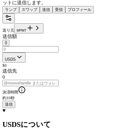
ットに送信します。
ランプ
スワップ
送信
受信
プロフィール
送り元
M
P
M
T
送信額
0
USDS
$
0
送信先
0
決済時間
約10秒
送信
USDSについて