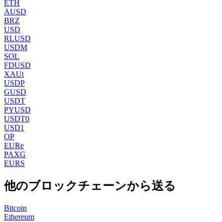
ETH
AUSD
BRZ
USD
RLUSD
USDM
SOL
FDUSD
XAUt
USDP
GUSD
USDT
PYUSD
USDT0
USD1
OP
EURe
PAXG
EURS
他のブロックチェーンから送る
Bitcoin
Ethereum