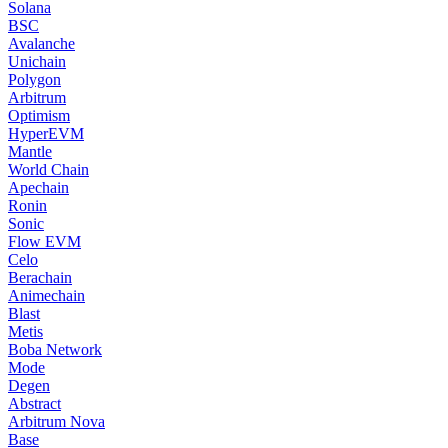
Solana
BSC
Avalanche
Unichain
Polygon
Arbitrum
Optimism
HyperEVM
Mantle
World Chain
Apechain
Ronin
Sonic
Flow EVM
Celo
Berachain
Animechain
Blast
Metis
Boba Network
Mode
Degen
Abstract
Arbitrum Nova
Base