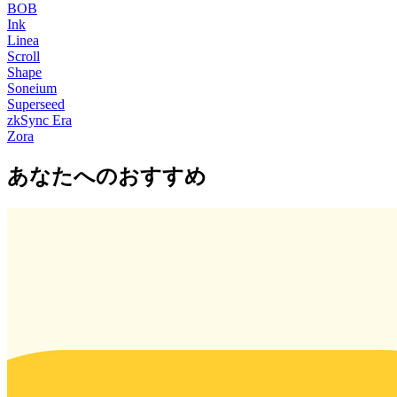
BOB
Ink
Linea
Scroll
Shape
Soneium
Superseed
zkSync Era
Zora
あなたへのおすすめ