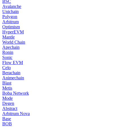
BSC
Avalanche
Unichain
Polygon
Arbitrum
Optimism
HyperEVM
Mantle
World Chain
Apechain
Ronin
Sonic
Flow EVM
Celo
Berachain
Animechain
Blast
Metis
Boba Network
Mode
Degen
Abstract
Arbitrum Nova
Base
BOB