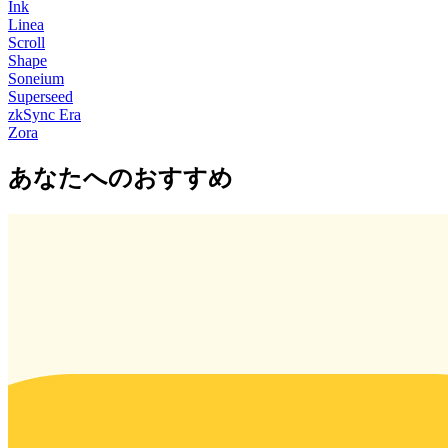
Ink
Linea
Scroll
Shape
Soneium
Superseed
zkSync Era
Zora
あなたへのおすすめ