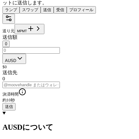
ットに送信します。
ランプ
スワップ
送信
受信
プロフィール
送り元
M
P
M
T
送信額
0
AUSD
$
0
送信先
0
決済時間
約10秒
送信
AUSDについて