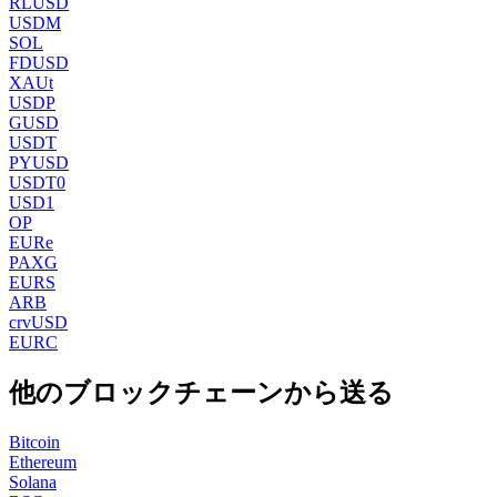
RLUSD
USDM
SOL
FDUSD
XAUt
USDP
GUSD
USDT
PYUSD
USDT0
USD1
OP
EURe
PAXG
EURS
ARB
crvUSD
EURC
他のブロックチェーンから送る
Bitcoin
Ethereum
Solana