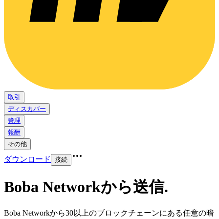
取引
ディスカバー
管理
報酬
その他
ダウンロード
接続
Boba Networkから送信
.
Boba Networkから30以上のブロックチェーンにある任意の暗