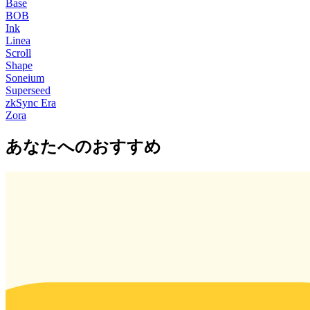
Base
BOB
Ink
Linea
Scroll
Shape
Soneium
Superseed
zkSync Era
Zora
あなたへのおすすめ