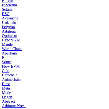
Bitcoin
Ethereum
Solana
BSC
Avalanche
Unichain
Polygon
Arbitrum
Optimism
HyperEVM
Mantle
World Chain
Apechain
Ronin
Sonic
Flow EVM
Celo
Berachain
Animechain
Blast
Metis
Mode
Degen
Abstract
Arbitrum Nova