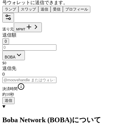
号ウォレットに送信できます。
ランプ
スワップ
送信
受信
プロフィール
送り元
M
P
M
T
送信額
0
BOBA
$
0
送信先
0
決済時間
約10秒
送信
Boba Network (BOBA)について