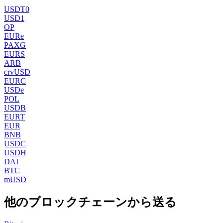
USDT0
USD1
OP
EURe
PAXG
EURS
ARB
crvUSD
EURC
USDe
POL
USDB
EURT
EUR
BNB
USDC
USDH
DAI
BTC
mUSD
他のブロックチェーンから送る