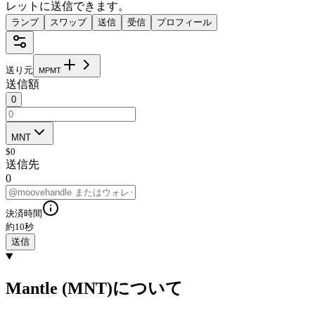
レットに送信できます。
ランプ
スワップ
送信
受信
プロフィール
送り元
M
P
M
T
送信額
0
MNT
$
0
送信先
0
決済時間
約10秒
送信
Mantle (MNT)について