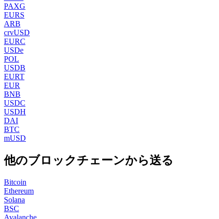
PAXG
EURS
ARB
crvUSD
EURC
USDe
POL
USDB
EURT
EUR
BNB
USDC
USDH
DAI
BTC
mUSD
他のブロックチェーンから送る
Bitcoin
Ethereum
Solana
BSC
Avalanche