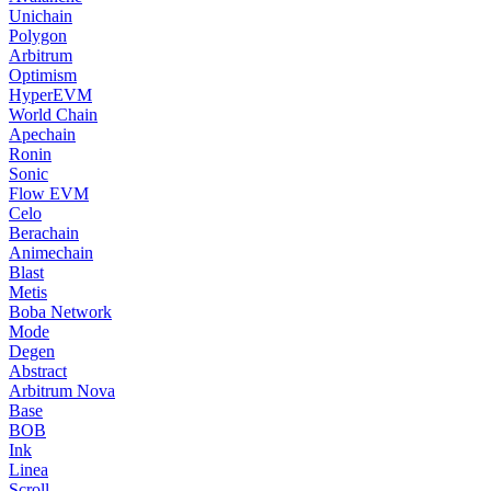
Unichain
Polygon
Arbitrum
Optimism
HyperEVM
World Chain
Apechain
Ronin
Sonic
Flow EVM
Celo
Berachain
Animechain
Blast
Metis
Boba Network
Mode
Degen
Abstract
Arbitrum Nova
Base
BOB
Ink
Linea
Scroll