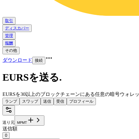
取引
ディスカバー
管理
報酬
その他
ダウンロード
接続
EURSを送る
.
EURSを30以上のブロックチェーンにある任意の暗号ウォレ
ランプ
スワップ
送信
受信
プロフィール
送り元
M
P
M
T
送信額
0