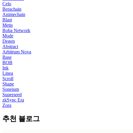
Celo
Berachain
Animechain
Blast
Metis
Boba Network
Mode
Degen
Abstract
Arbitrum Nova
Base
BOB
Ink
Linea
Scroll
Shape
Soneium
Superseed
zkSync Era
Zora
추천 블로그