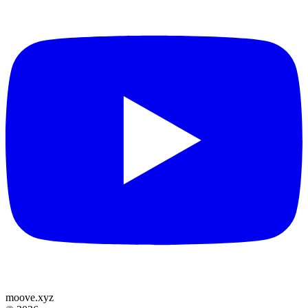
moove
.
xyz