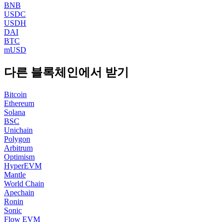
BNB
USDC
USDH
DAI
BTC
mUSD
다른 블록체인에서 받기
Bitcoin
Ethereum
Solana
BSC
Unichain
Polygon
Arbitrum
Optimism
HyperEVM
Mantle
World Chain
Apechain
Ronin
Sonic
Flow EVM