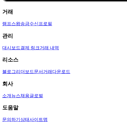
거래
램프
스왑
송금
수신
프로필
관리
대시보드
결제 링크
거래 내역
리소스
블로그
리더보드
문서
거래
다운로드
회사
소개
뉴스
채용
글로벌
도움말
문의하기
상태
사이트맵