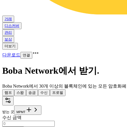
거래
디스커버
관리
보상
더보기
다운로드
연결
Boba Network에서 받기
.
Boba Network에서 30개 이상의 블록체인에 있는 모든 암호화
램프
스왑
송금
수신
프로필
받는 곳
M
P
M
T
수신 금액