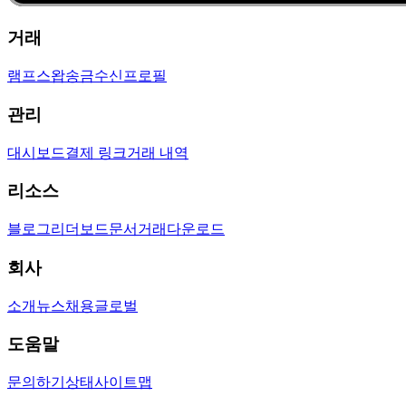
거래
램프
스왑
송금
수신
프로필
관리
대시보드
결제 링크
거래 내역
리소스
블로그
리더보드
문서
거래
다운로드
회사
소개
뉴스
채용
글로벌
도움말
문의하기
상태
사이트맵