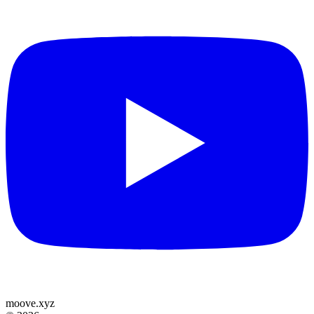
moove
.
xyz