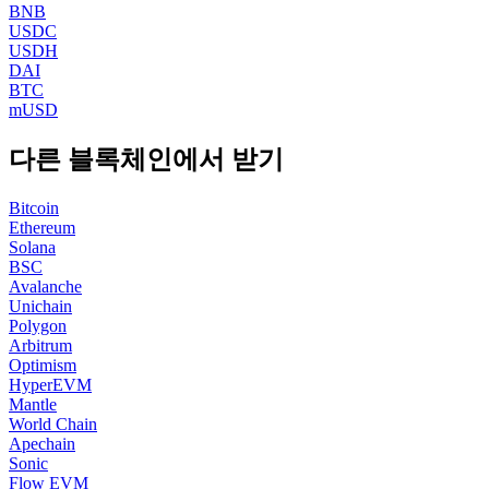
BNB
USDC
USDH
DAI
BTC
mUSD
다른 블록체인에서 받기
Bitcoin
Ethereum
Solana
BSC
Avalanche
Unichain
Polygon
Arbitrum
Optimism
HyperEVM
Mantle
World Chain
Apechain
Sonic
Flow EVM