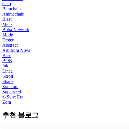
Celo
Berachain
Animechain
Blast
Metis
Boba Network
Mode
Degen
Abstract
Arbitrum Nova
Base
BOB
Ink
Linea
Scroll
Shape
Soneium
Superseed
zkSync Era
Zora
추천 블로그