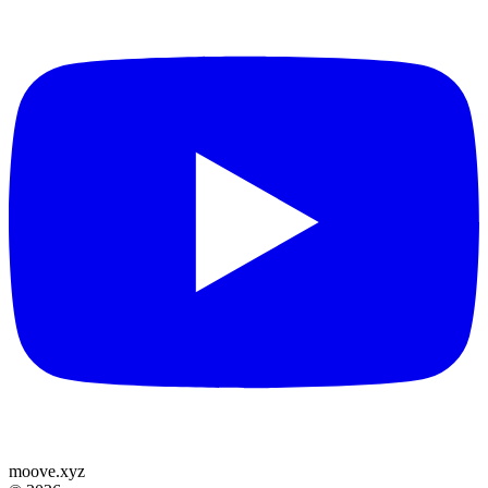
moove
.
xyz