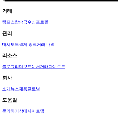
거래
램프
스왑
송금
수신
프로필
관리
대시보드
결제 링크
거래 내역
리소스
블로그
리더보드
문서
거래
다운로드
회사
소개
뉴스
채용
글로벌
도움말
문의하기
상태
사이트맵