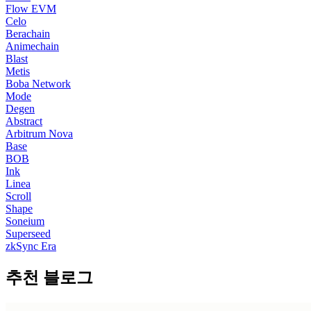
Flow EVM
Celo
Berachain
Animechain
Blast
Metis
Boba Network
Mode
Degen
Abstract
Arbitrum Nova
Base
BOB
Ink
Linea
Scroll
Shape
Soneium
Superseed
zkSync Era
추천 블로그