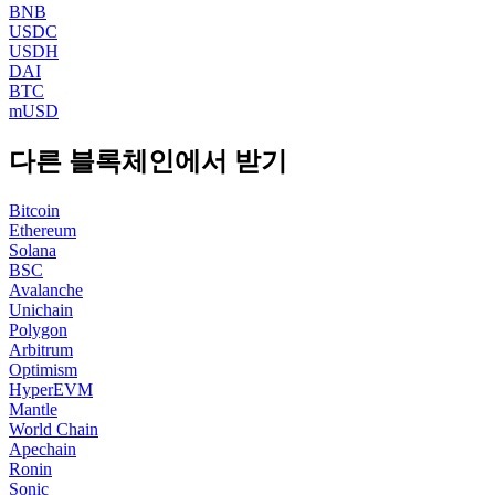
BNB
USDC
USDH
DAI
BTC
mUSD
다른 블록체인에서 받기
Bitcoin
Ethereum
Solana
BSC
Avalanche
Unichain
Polygon
Arbitrum
Optimism
HyperEVM
Mantle
World Chain
Apechain
Ronin
Sonic