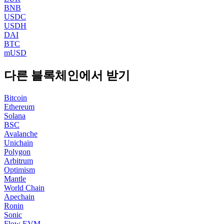
BNB
USDC
USDH
DAI
BTC
mUSD
다른 블록체인에서 받기
Bitcoin
Ethereum
Solana
BSC
Avalanche
Unichain
Polygon
Arbitrum
Optimism
Mantle
World Chain
Apechain
Ronin
Sonic
Flow EVM