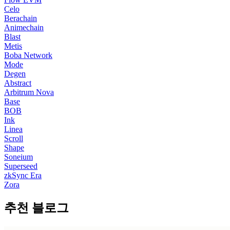
Celo
Berachain
Animechain
Blast
Metis
Boba Network
Mode
Degen
Abstract
Arbitrum Nova
Base
BOB
Ink
Linea
Scroll
Shape
Soneium
Superseed
zkSync Era
Zora
추천 블로그