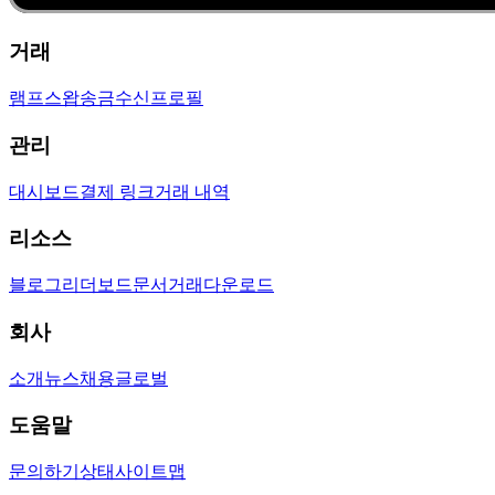
거래
램프
스왑
송금
수신
프로필
관리
대시보드
결제 링크
거래 내역
리소스
블로그
리더보드
문서
거래
다운로드
회사
소개
뉴스
채용
글로벌
도움말
문의하기
상태
사이트맵