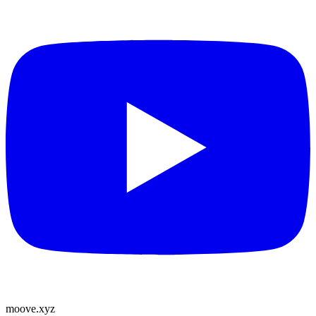
moove
.
xyz