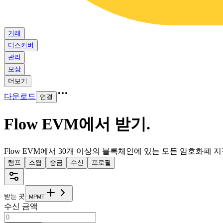
거래
디스커버
관리
보상
더보기
다운로드
연결
Flow EVM에서 받기
.
Flow EVM에서 30개 이상의 블록체인에 있는 모든 암호화폐 
램프
스왑
송금
수신
프로필
받는 곳
M
P
M
T
수신 금액