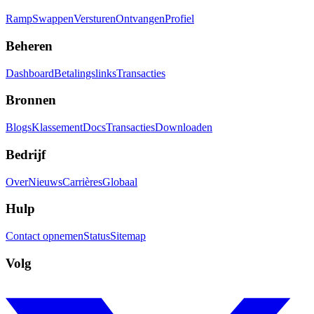
Ramp
Swappen
Versturen
Ontvangen
Profiel
Beheren
Dashboard
Betalingslinks
Transacties
Bronnen
Blogs
Klassement
Docs
Transacties
Downloaden
Bedrijf
Over
Nieuws
Carrières
Globaal
Hulp
Contact opnemen
Status
Sitemap
Volg