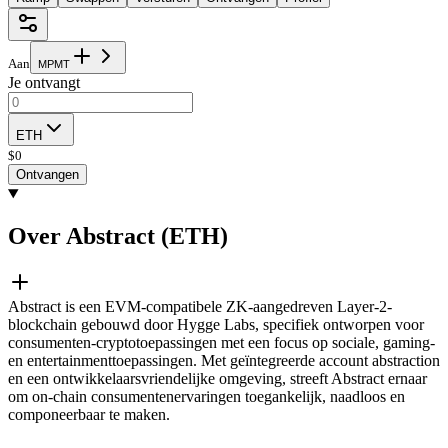
Aan
M
P
M
T
Je ontvangt
ETH
$
0
Ontvangen
Over Abstract (ETH)
Abstract is een EVM-compatibele ZK-aangedreven Layer-2-
blockchain gebouwd door Hygge Labs, specifiek ontworpen voor
consumenten-cryptotoepassingen met een focus op sociale, gaming-
en entertainmenttoepassingen. Met geïntegreerde account abstraction
en een ontwikkelaarsvriendelijke omgeving, streeft Abstract ernaar
om on-chain consumentenervaringen toegankelijk, naadloos en
componeerbaar te maken.