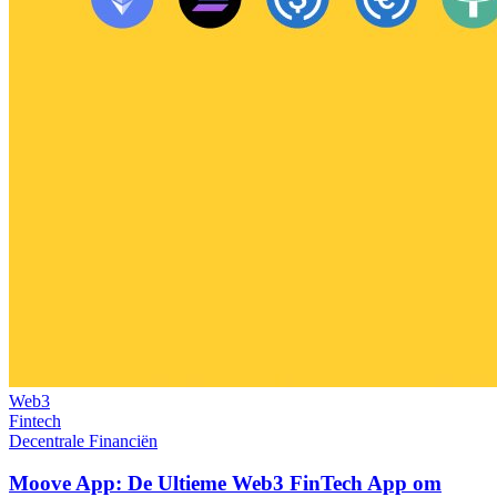
Web3
Fintech
Decentrale Financiën
Moove App: De Ultieme Web3 FinTech App om