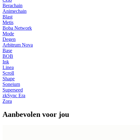
Berachain
Animechain
Blast
Metis
Boba Network
Mode
Degen
Arbitrum Nova
Base
BOB
Ink
Linea
Scroll
Shape
Soneium
Superseed
zkSync Era
Zora
Aanbevolen voor jou