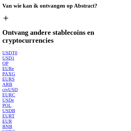
Van wie kan ik ontvangen op Abstract?
Ontvang andere stablecoins en
cryptocurrencies
USDT0
USD1
OP
EURe
PAXG
EURS
ARB
crvUSD
EURC
USDe
POL
USDB
EURT
EUR
BNB