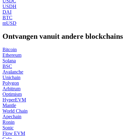
USDC
USDH
DAI
BTC
mUSD
Ontvangen vanuit andere blockchains
Bitcoin
Ethereum
Solana
BSC
Avalanche
Unichain
Polygon
Arbitrum
Optimism
HyperEVM
Mantle
World Chain
Apechain
Ronin
Sonic
Flow EVM
Celo