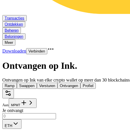
Transacties
Ontdekken
Beheren
Beloningen
Meer
Downloaden
Verbinden
Ontvangen op Ink
.
Ontvangen op Ink van elke crypto wallet op meer dan 30 blockchains
Ramp
Swappen
Versturen
Ontvangen
Profiel
Aan
M
P
M
T
Je ontvangt
ETH