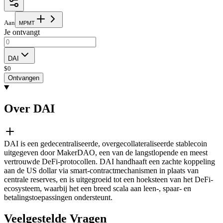
Aan
M
P
M
T
Je ontvangt
DAI
$
0
Ontvangen
Over DAI
DAI is een gedecentraliseerde, overgecollateraliseerde stablecoin
uitgegeven door MakerDAO, een van de langstlopende en meest
vertrouwde DeFi-protocollen. DAI handhaaft een zachte koppeling
aan de US dollar via smart-contractmechanismen in plaats van
centrale reserves, en is uitgegroeid tot een hoeksteen van het DeFi-
ecosysteem, waarbij het een breed scala aan leen-, spaar- en
betalingstoepassingen ondersteunt.
Veelgestelde Vragen