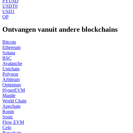
PYUSD
USDT0
USD1
OP
Ontvangen vanuit andere blockchains
Bitcoin
Ethereum
Solana
BSC
Avalanche
Unichain
Polygon
Arbitrum
Optimism
HyperEVM
Mantle
World Chain
Apechain
Ronin
Sonic
Flow EVM
Celo
Berachain