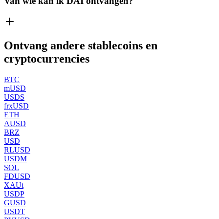
Van wie kan ik DAI ontvangen?
Ontvang andere stablecoins en
cryptocurrencies
BTC
mUSD
USDS
frxUSD
ETH
AUSD
BRZ
USD
RLUSD
USDM
SOL
FDUSD
XAUt
USDP
GUSD
USDT