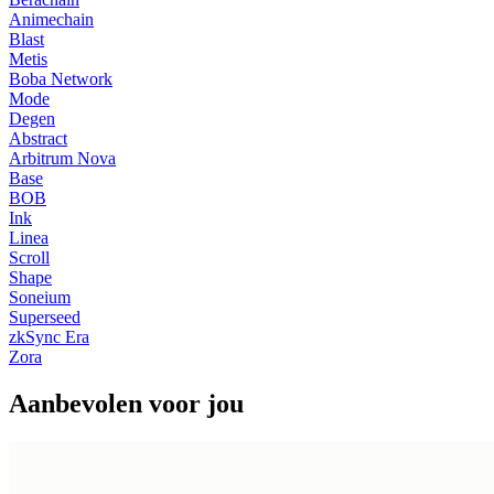
Animechain
Blast
Metis
Boba Network
Mode
Degen
Abstract
Arbitrum Nova
Base
BOB
Ink
Linea
Scroll
Shape
Soneium
Superseed
zkSync Era
Zora
Aanbevolen voor jou