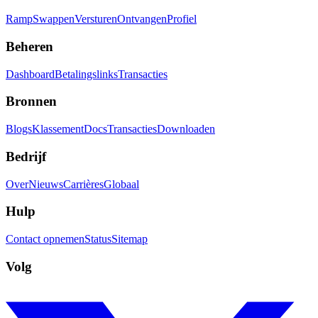
Ramp
Swappen
Versturen
Ontvangen
Profiel
Beheren
Dashboard
Betalingslinks
Transacties
Bronnen
Blogs
Klassement
Docs
Transacties
Downloaden
Bedrijf
Over
Nieuws
Carrières
Globaal
Hulp
Contact opnemen
Status
Sitemap
Volg