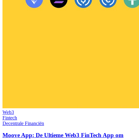
Web3
Fintech
Decentrale Financiën
Moove App: De Ultieme Web3 FinTech App om