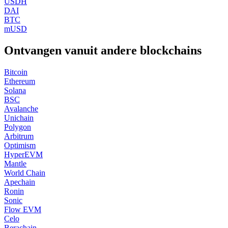
USDH
DAI
BTC
mUSD
Ontvangen vanuit andere blockchains
Bitcoin
Ethereum
Solana
BSC
Avalanche
Unichain
Polygon
Arbitrum
Optimism
HyperEVM
Mantle
World Chain
Apechain
Ronin
Sonic
Flow EVM
Celo
Berachain