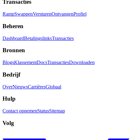
Transacties
Ramp
Swappen
Versturen
Ontvangen
Profiel
Beheren
Dashboard
Betalingslinks
Transacties
Bronnen
Blogs
Klassement
Docs
Transacties
Downloaden
Bedrijf
Over
Nieuws
Carrières
Globaal
Hulp
Contact opnemen
Status
Sitemap
Volg