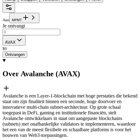
Aan
M
P
M
T
Je ontvangt
AVAX
$
0
Ontvangen
Over Avalanche (AVAX)
Avalanche is een Layer-1-blockchain met hoge prestaties die bekend
staat om zijn finaliteit binnen een seconde, hoge doorvoer en
innovatieve multi-chain subnet-architectuur. Op grote schaal
toegepast in DeFi, gaming en institutionele financiën, stelt
Avalanche ontwikkelaars in staat om aangepaste blockchains
(subnets) met onafhankelijke validators te implementeren, waardoor
het een van de meest flexibele en schaalbare platforms is voor het
bouwen van Web3-toepassingen.