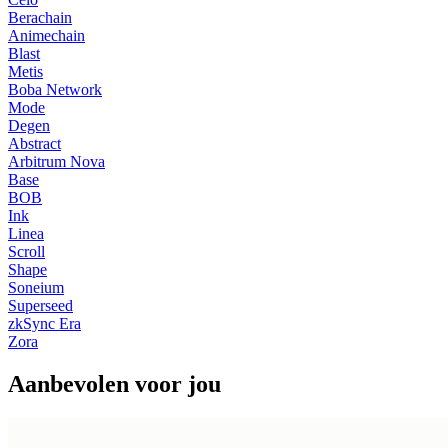
Berachain
Animechain
Blast
Metis
Boba Network
Mode
Degen
Abstract
Arbitrum Nova
Base
BOB
Ink
Linea
Scroll
Shape
Soneium
Superseed
zkSync Era
Zora
Aanbevolen voor jou