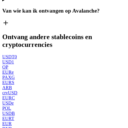
Van wie kan ik ontvangen op Avalanche?
Ontvang andere stablecoins en
cryptocurrencies
USDT0
USD1
OP
EURe
PAXG
EURS
ARB
crvUSD
EURC
USDe
POL
USDB
EURT
EUR