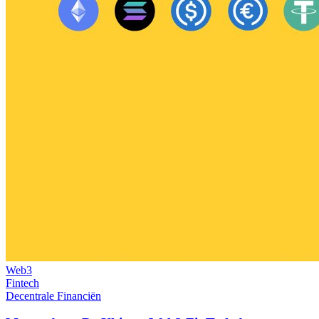
Web3
Fintech
Decentrale Financiën