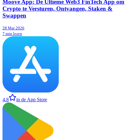
Moove App: De Ultieme Web3 FinTech App om
Crypto te Versturen, Ontvangen, Staken &
Swappen
28 Mar 2026
7 min lezen
4.8
in de App Store