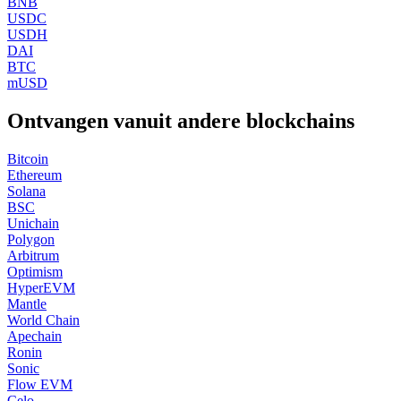
BNB
USDC
USDH
DAI
BTC
mUSD
Ontvangen vanuit andere blockchains
Bitcoin
Ethereum
Solana
BSC
Unichain
Polygon
Arbitrum
Optimism
HyperEVM
Mantle
World Chain
Apechain
Ronin
Sonic
Flow EVM
Celo