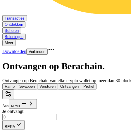
Transacties
Ontdekken
Beheren
Beloningen
Meer
Downloaden
Verbinden
Ontvangen op Berachain
.
Ontvangen op Berachain van elke crypto wallet op meer dan 30 block
Ramp
Swappen
Versturen
Ontvangen
Profiel
Aan
M
P
M
T
Je ontvangt
BERA