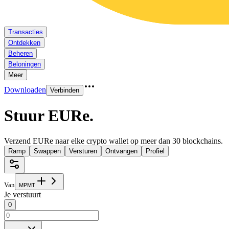
Transacties
Ontdekken
Beheren
Beloningen
Meer
Downloaden
Verbinden
Stuur EURe
.
Verzend EURe naar elke crypto wallet op meer dan 30 blockchains.
Ramp
Swappen
Versturen
Ontvangen
Profiel
Van
M
P
M
T
Je verstuurt
0