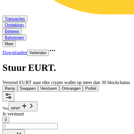
Transacties
Ontdekken
Beheren
Beloningen
Meer
Downloaden
Verbinden
Stuur EURT
.
Verzend EURT naar elke crypto wallet op meer dan 30 blockchains.
Ramp
Swappen
Versturen
Ontvangen
Profiel
Van
M
P
M
T
Je verstuurt
0