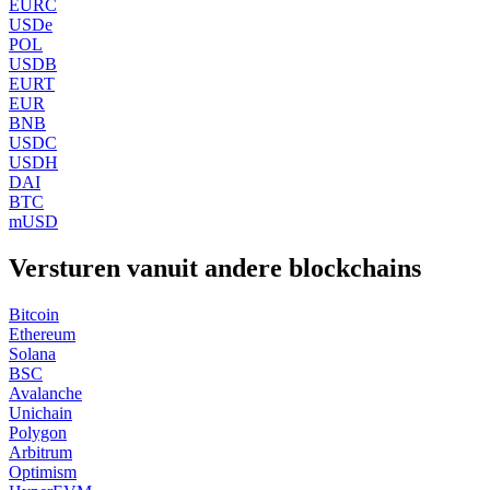
EURC
USDe
POL
USDB
EURT
EUR
BNB
USDC
USDH
DAI
BTC
mUSD
Versturen vanuit andere blockchains
Bitcoin
Ethereum
Solana
BSC
Avalanche
Unichain
Polygon
Arbitrum
Optimism