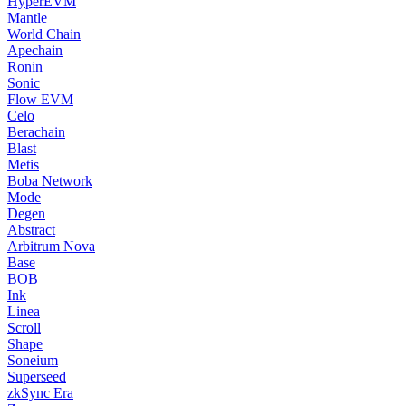
HyperEVM
Mantle
World Chain
Apechain
Ronin
Sonic
Flow EVM
Celo
Berachain
Blast
Metis
Boba Network
Mode
Degen
Abstract
Arbitrum Nova
Base
BOB
Ink
Linea
Scroll
Shape
Soneium
Superseed
zkSync Era