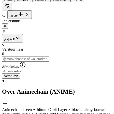
Van
M
P
M
T
Je verstuurt
0
ANIME
$
0
Verstuur naar
0
Afwikkeltijd
~10 seconden
Versturen
Over Animechain (ANIME)
Animechain is een Arbitrum Orbit Layer-3-blockchain gebouwd