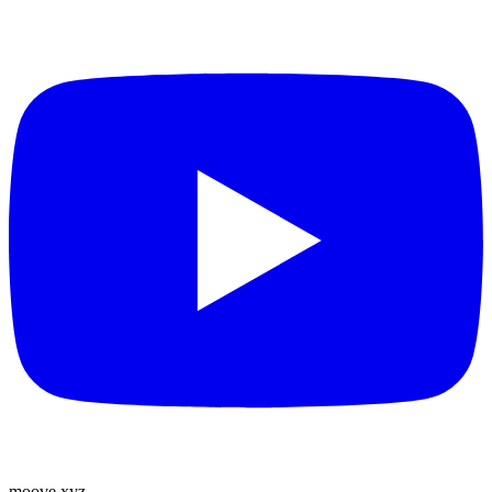
moove
.
xyz