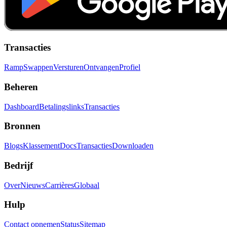
Transacties
Ramp
Swappen
Versturen
Ontvangen
Profiel
Beheren
Dashboard
Betalingslinks
Transacties
Bronnen
Blogs
Klassement
Docs
Transacties
Downloaden
Bedrijf
Over
Nieuws
Carrières
Globaal
Hulp
Contact opnemen
Status
Sitemap