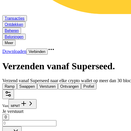
Transacties
Ontdekken
Beheren
Beloningen
Meer
Downloaden
Verbinden
Verzenden vanaf Superseed
.
Verzend vanaf Superseed naar elke crypto wallet op meer dan 30 bloc
Ramp
Swappen
Versturen
Ontvangen
Profiel
Van
M
P
M
T
Je verstuurt
0