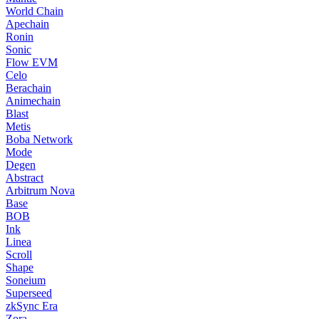
World Chain
Apechain
Ronin
Sonic
Flow EVM
Celo
Berachain
Animechain
Blast
Metis
Boba Network
Mode
Degen
Abstract
Arbitrum Nova
Base
BOB
Ink
Linea
Scroll
Shape
Soneium
Superseed
zkSync Era
Zora