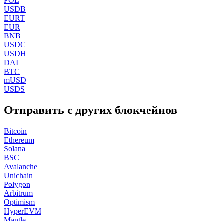
POL
USDB
EURT
EUR
BNB
USDC
USDH
DAI
BTC
mUSD
USDS
Отправить с других блокчейнов
Bitcoin
Ethereum
Solana
BSC
Avalanche
Unichain
Polygon
Arbitrum
Optimism
HyperEVM
Mantle