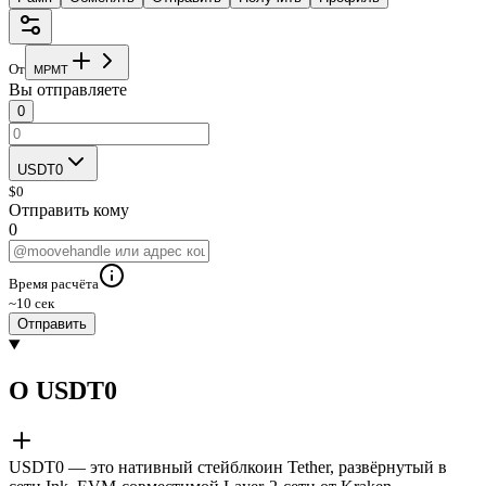
От
M
P
M
T
Вы отправляете
0
USDT0
$
0
Отправить кому
0
Время расчёта
~10 сек
Отправить
О USDT0
USDT0 — это нативный стейблкоин Tether, развёрнутый в