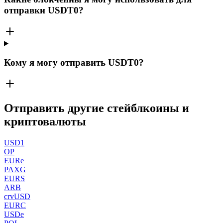
отправки USDT0?
Кому я могу отправить USDT0?
Отправить другие стейблкоины и
криптовалюты
USD1
OP
EURe
PAXG
EURS
ARB
crvUSD
EURC
USDe