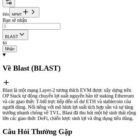
Đến
M
P
M
T
Bạn sẽ nhận
BLAST
$
0
Nhận
Về Blast (BLAST)
Blast là một mạng Layer-2 tương thích EVM được xây dựng trên
OP Stack tự động chuyển lợi suất nguyên bản từ staking Ethereum
và các giao thức T-bill trực tiếp đến số dư ETH và stablecoin của
người dùng. Nổi tiếng với mô hình lợi suất tích hợp sẵn và sự tăng
trưởng nhanh chóng về TVL, Blast đã thu hút một hệ sinh thái rộng
lớn các giao thức DeFi, chiến lược sinh lợi và ứng dụng tiêu dùng.
Câu Hỏi Thường Gặp