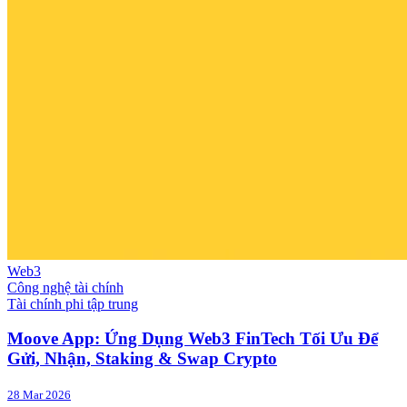
Web3
Công nghệ tài chính
Tài chính phi tập trung
Moove App: Ứng Dụng Web3 FinTech Tối Ưu Để
Gửi, Nhận, Staking & Swap Crypto
28 Mar 2026