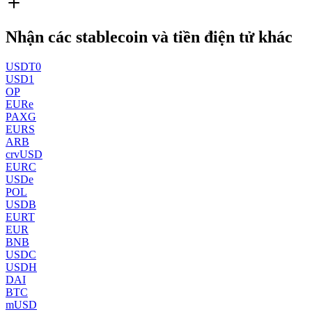
Nhận các stablecoin và tiền điện tử khác
USDT0
USD1
OP
EURe
PAXG
EURS
ARB
crvUSD
EURC
USDe
POL
USDB
EURT
EUR
BNB
USDC
USDH
DAI
BTC
mUSD