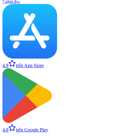
7 phút đọc
4.8
trên App Store
4.8
trên Google Play