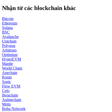
Nhận từ các blockchain khác
Bitcoin
Ethereum
Solana
BSC
Avalanche
Unichain
Polygon
Arbitrum
Optimism
HyperEVM
Mantle
World Chain
Apechain
Ronin
Sonic
Flow EVM
Celo
Berachain
Animechain
Metis
Boba Network