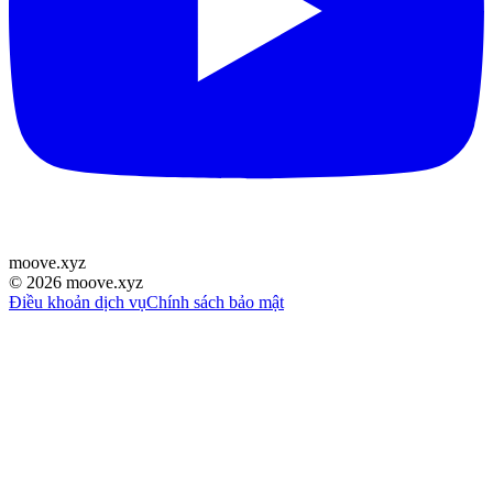
moove
.
xyz
©
2026
moove.xyz
Điều khoản dịch vụ
Chính sách bảo mật