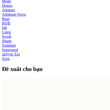
Mode
Degen
Abstract
Arbitrum Nova
Base
BOB
Ink
Linea
Scroll
Shape
Soneium
Superseed
zkSync Era
Zora
Đề xuất cho bạn