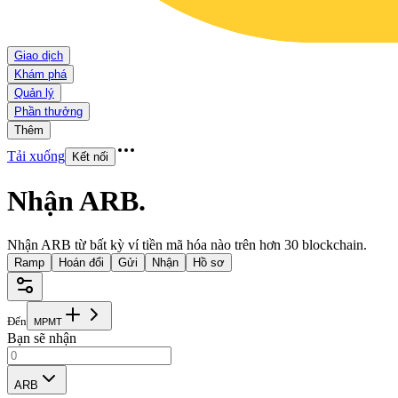
Giao dịch
Khám phá
Quản lý
Phần thưởng
Thêm
Tải xuống
Kết nối
Nhận ARB
.
Nhận ARB từ bất kỳ ví tiền mã hóa nào trên hơn 30 blockchain.
Ramp
Hoán đổi
Gửi
Nhận
Hồ sơ
Đến
M
P
M
T
Bạn sẽ nhận
ARB