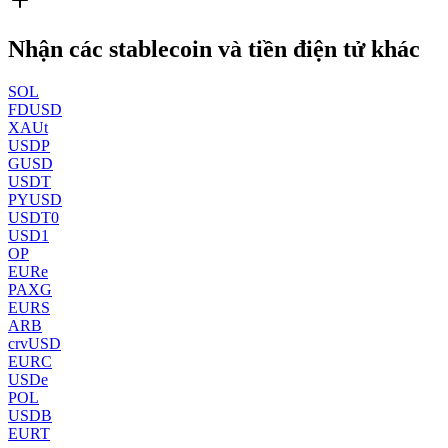
Nhận các stablecoin và tiền điện tử khác
SOL
FDUSD
XAUt
USDP
GUSD
USDT
PYUSD
USDT0
USD1
OP
EURe
PAXG
EURS
ARB
crvUSD
EURC
USDe
POL
USDB
EURT