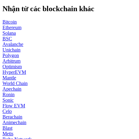
Nhận từ các blockchain khác
Bitcoin
Ethereum
Solana
BSC
Avalanche
Unichain
Polygon
Arbitrum
Optimism
HyperEVM
Mantle
World Chain
Apechain
Ronin
Sonic
Flow EVM
Celo
Berachain
Animechain
Blast
Metis