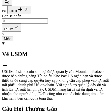
Đến
M
P
M
T
Bạn sẽ nhận
USDM
$
0
Nhận
Về USDM
USDM là stablecoin sinh lợi được quản lý của Mountain Protocol,
được bảo chứng bằng Tín phiếu Kho bạc US ngắn hạn và được
thiết kế để cung cấp quyền truy cập không cần cấp phép vào lợi suất
trái phiếu chính phủ US on-chain. Với sự hỗ trợ quản lý đầy đủ và
tích lũy lợi suất hàng ngày, USDM mang lại cả sự ổn định và lợi
nhuận cho người dùng DeFi cũng như các tổ chức đang tìm kiếm
khả năng tiếp cận đô la tuân thủ.
Câu Hỏi Thường Gặp