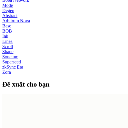
Boba Network
Mode
Degen
Abstract
Arbitrum Nova
Base
BOB
Ink
Linea
Scroll
Shape
Soneium
Superseed
zkSync Era
Zora
Đề xuất cho bạn