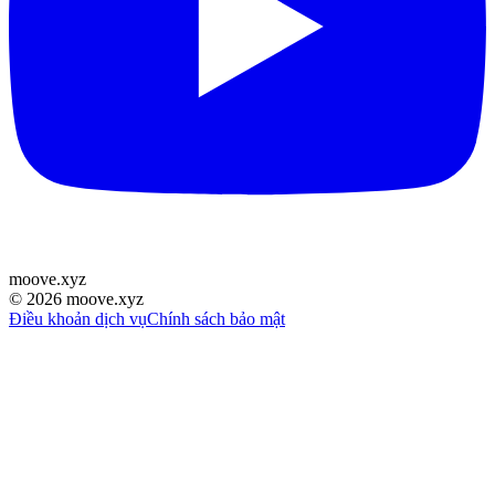
moove
.
xyz
©
2026
moove.xyz
Điều khoản dịch vụ
Chính sách bảo mật