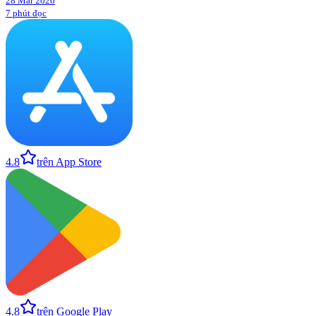
28 Mar 2026
7 phút đọc
4.8
trên App Store
4.8
trên Google Play