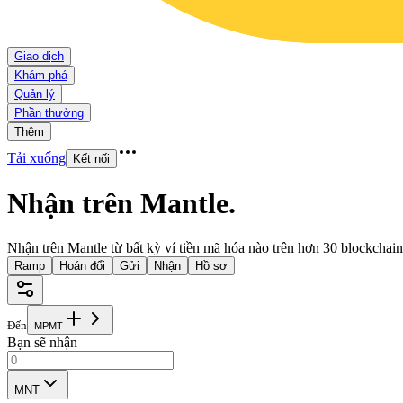
Giao dịch
Khám phá
Quản lý
Phần thưởng
Thêm
Tải xuống
Kết nối
Nhận trên Mantle
.
Nhận trên Mantle từ bất kỳ ví tiền mã hóa nào trên hơn 30 blockchain
Ramp
Hoán đổi
Gửi
Nhận
Hồ sơ
Đến
M
P
M
T
Bạn sẽ nhận
MNT