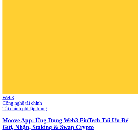
Web3
Công nghệ tài chính
Tài chính phi tập trung
Moove App: Ứng Dụng Web3 FinTech Tối Ưu Để
Gửi, Nhận, Staking & Swap Crypto