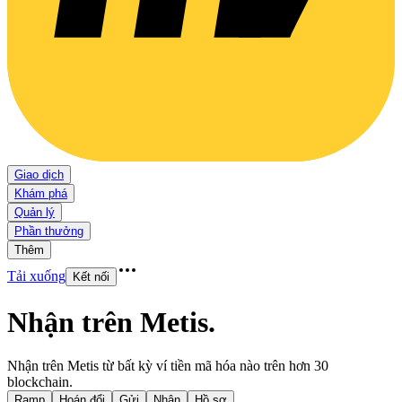
Giao dịch
Khám phá
Quản lý
Phần thưởng
Thêm
Tải xuống
Kết nối
Nhận trên Metis
.
Nhận trên Metis từ bất kỳ ví tiền mã hóa nào trên hơn 30
blockchain.
Ramp
Hoán đổi
Gửi
Nhận
Hồ sơ