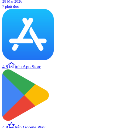
28 Mar 2026
7 phút đọc
4.8
trên App Store
4.8
trên Google Play