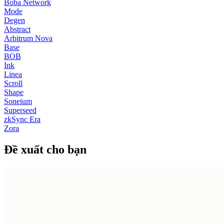
Boba Network
Mode
Degen
Abstract
Arbitrum Nova
Base
BOB
Ink
Linea
Scroll
Shape
Soneium
Superseed
zkSync Era
Zora
Đề xuất cho bạn