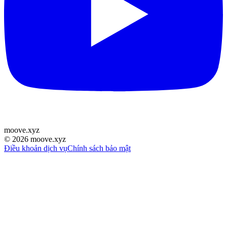
moove
.
xyz
©
2026
moove.xyz
Điều khoản dịch vụ
Chính sách bảo mật