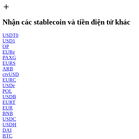
Nhận các stablecoin và tiền điện tử khác
USDT0
USD1
OP
EURe
PAXG
EURS
ARB
crvUSD
EURC
USDe
POL
USDB
EURT
EUR
BNB
USDC
USDH
DAI
BTC