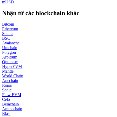
mUSD
Nhận từ các blockchain khác
Bitcoin
Ethereum
Solana
BSC
Avalanche
Unichain
Polygon
Arbitrum
Optimism
HyperEVM
Mantle
World Chain
Apechain
Ronin
Sonic
Flow EVM
Celo
Berachain
Animechain
Blast