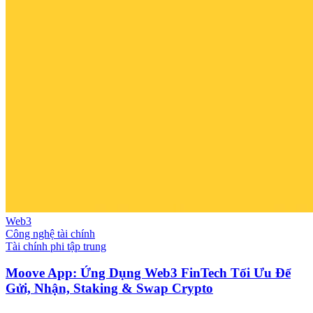
Web3
Công nghệ tài chính
Tài chính phi tập trung
Moove App: Ứng Dụng Web3 FinTech Tối Ưu Để
Gửi, Nhận, Staking & Swap Crypto