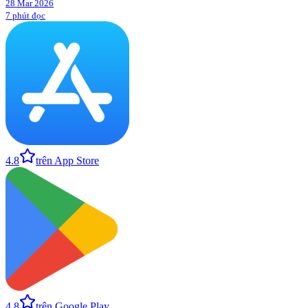
28 Mar 2026
7 phút đọc
4.8
trên App Store
4.8
trên Google Play