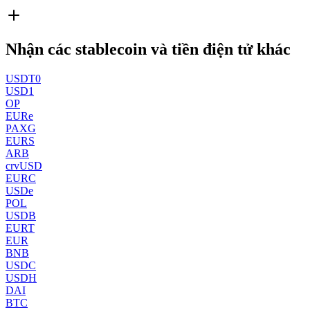
Nhận các stablecoin và tiền điện tử khác
USDT0
USD1
OP
EURe
PAXG
EURS
ARB
crvUSD
EURC
USDe
POL
USDB
EURT
EUR
BNB
USDC
USDH
DAI
BTC