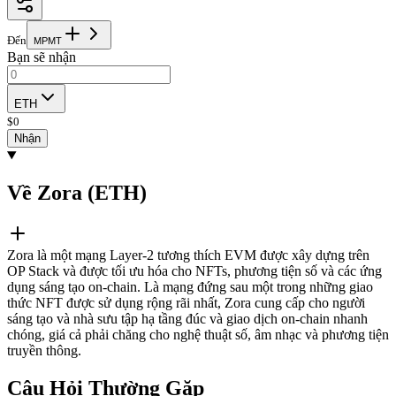
Đến
M
P
M
T
Bạn sẽ nhận
ETH
$
0
Nhận
Về Zora (ETH)
Zora là một mạng Layer-2 tương thích EVM được xây dựng trên
OP Stack và được tối ưu hóa cho NFTs, phương tiện số và các ứng
dụng sáng tạo on-chain. Là mạng đứng sau một trong những giao
thức NFT được sử dụng rộng rãi nhất, Zora cung cấp cho người
sáng tạo và nhà sưu tập hạ tầng đúc và giao dịch on-chain nhanh
chóng, giá cả phải chăng cho nghệ thuật số, âm nhạc và phương tiện
truyền thông.
Câu Hỏi Thường Gặp