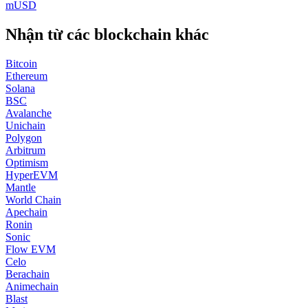
mUSD
Nhận từ các blockchain khác
Bitcoin
Ethereum
Solana
BSC
Avalanche
Unichain
Polygon
Arbitrum
Optimism
HyperEVM
Mantle
World Chain
Apechain
Ronin
Sonic
Flow EVM
Celo
Berachain
Animechain
Blast