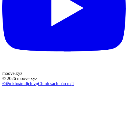
moove
.
xyz
©
2026
moove.xyz
Điều khoản dịch vụ
Chính sách bảo mật