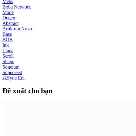
Metis
Boba Network
Mode
Degen
Abstract
Arbitrum Nova
Base
BOB
Ink
Linea
Scroll
Shape
Soneium
Superseed
zkSync Era
Đề xuất cho bạn