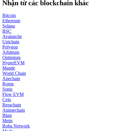
Nhận từ các blockchain khác
Bitcoin
Ethereum
Solana
BSC
Avalanche
Unichain
Polygon
Arbitrum
Optimism
HyperEVM
Mantle
World Chain
Apechain
Ronin
Sonic
Flow EVM
Celo
Berachain
Animechain
Blast
Metis
Boba Network