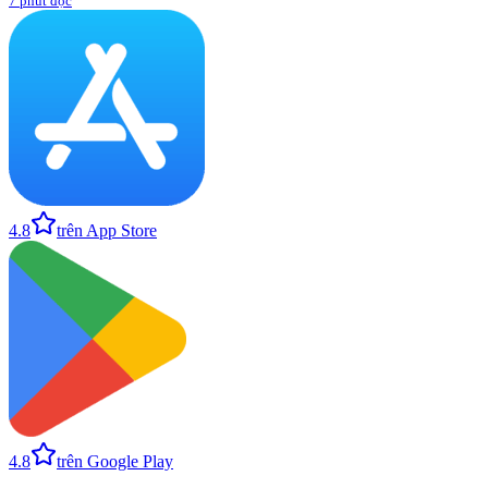
7 phút đọc
4.8
trên App Store
4.8
trên Google Play