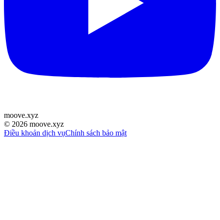
moove
.
xyz
©
2026
moove.xyz
Điều khoản dịch vụ
Chính sách bảo mật