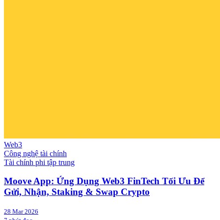
Web3
Công nghệ tài chính
Tài chính phi tập trung
Moove App: Ứng Dụng Web3 FinTech Tối Ưu Để
Gửi, Nhận, Staking & Swap Crypto
28 Mar 2026