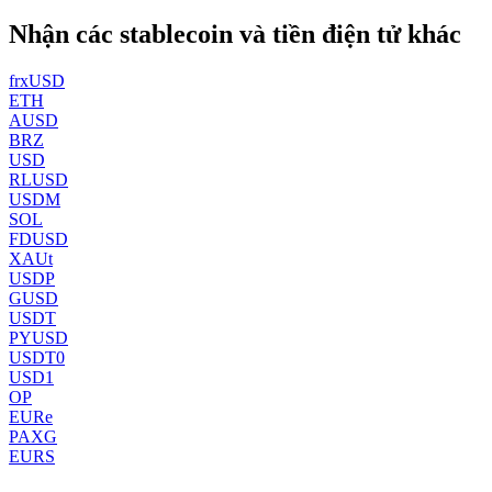
Nhận các stablecoin và tiền điện tử khác
frxUSD
ETH
AUSD
BRZ
USD
RLUSD
USDM
SOL
FDUSD
XAUt
USDP
GUSD
USDT
PYUSD
USDT0
USD1
OP
EURe
PAXG
EURS