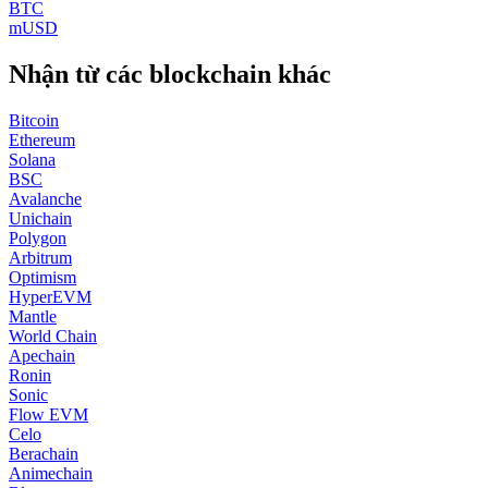
BTC
mUSD
Nhận từ các blockchain khác
Bitcoin
Ethereum
Solana
BSC
Avalanche
Unichain
Polygon
Arbitrum
Optimism
HyperEVM
Mantle
World Chain
Apechain
Ronin
Sonic
Flow EVM
Celo
Berachain
Animechain