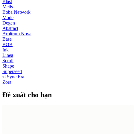
Blast
Metis
Boba Network
Mode
Degen
Abstract
Arbitrum Nova
Base
BOB
Ink
Linea
Scroll
Shape
Superseed
zkSync Era
Zora
Đề xuất cho bạn