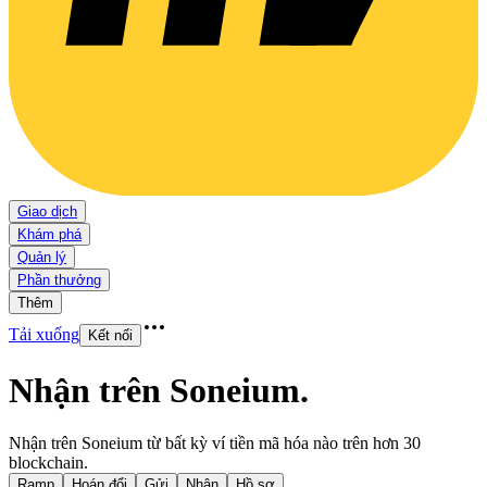
Giao dịch
Khám phá
Quản lý
Phần thưởng
Thêm
Tải xuống
Kết nối
Nhận trên Soneium
.
Nhận trên Soneium từ bất kỳ ví tiền mã hóa nào trên hơn 30
blockchain.
Ramp
Hoán đổi
Gửi
Nhận
Hồ sơ