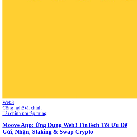
Web3
Công nghệ tài chính
Tài chính phi tập trung
Moove App: Ứng Dụng Web3 FinTech Tối Ưu Để
Gửi, Nhận, Staking & Swap Crypto