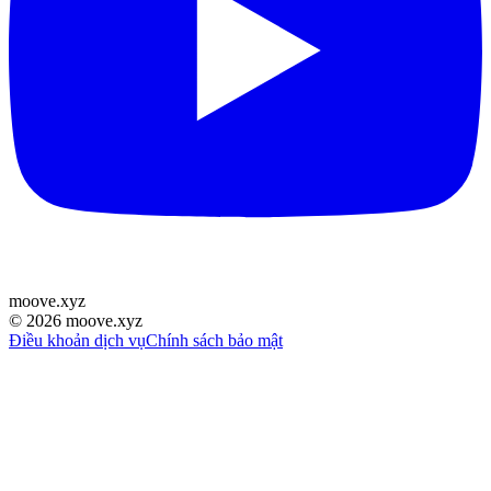
moove
.
xyz
©
2026
moove.xyz
Điều khoản dịch vụ
Chính sách bảo mật