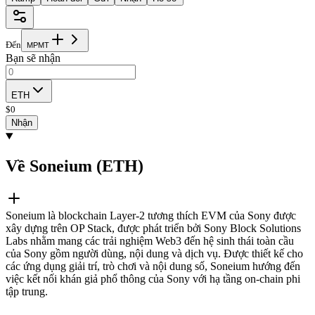
Đến
M
P
M
T
Bạn sẽ nhận
ETH
$
0
Nhận
Về Soneium (ETH)
Soneium là blockchain Layer-2 tương thích EVM của Sony được
xây dựng trên OP Stack, được phát triển bởi Sony Block Solutions
Labs nhằm mang các trải nghiệm Web3 đến hệ sinh thái toàn cầu
của Sony gồm người dùng, nội dung và dịch vụ. Được thiết kế cho
các ứng dụng giải trí, trò chơi và nội dung số, Soneium hướng đến
việc kết nối khán giả phổ thông của Sony với hạ tầng on-chain phi
tập trung.