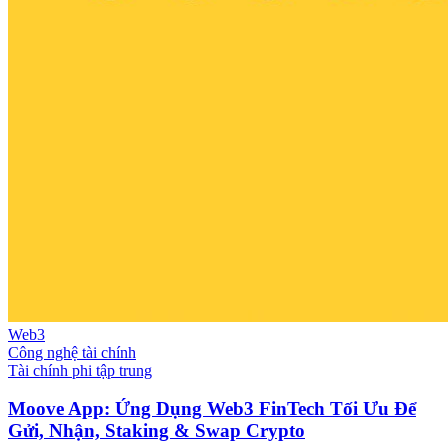
Web3
Công nghệ tài chính
Tài chính phi tập trung
Moove App: Ứng Dụng Web3 FinTech Tối Ưu Để
Gửi, Nhận, Staking & Swap Crypto