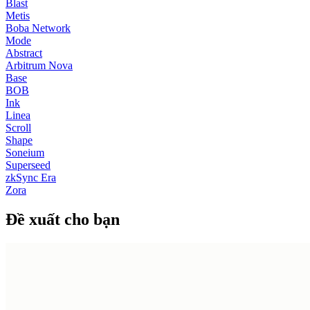
Blast
Metis
Boba Network
Mode
Abstract
Arbitrum Nova
Base
BOB
Ink
Linea
Scroll
Shape
Soneium
Superseed
zkSync Era
Zora
Đề xuất cho bạn