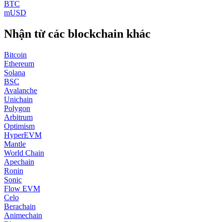
BTC
mUSD
Nhận từ các blockchain khác
Bitcoin
Ethereum
Solana
BSC
Avalanche
Unichain
Polygon
Arbitrum
Optimism
HyperEVM
Mantle
World Chain
Apechain
Ronin
Sonic
Flow EVM
Celo
Berachain
Animechain