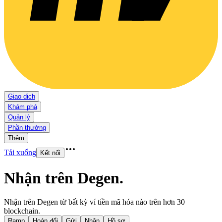
Giao dịch
Khám phá
Quản lý
Phần thưởng
Thêm
Tải xuống
Kết nối
Nhận trên Degen
.
Nhận trên Degen từ bất kỳ ví tiền mã hóa nào trên hơn 30
blockchain.
Ramp
Hoán đổi
Gửi
Nhận
Hồ sơ