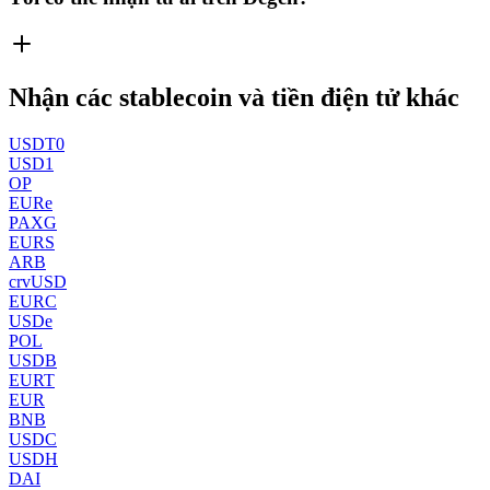
Nhận các stablecoin và tiền điện tử khác
USDT0
USD1
OP
EURe
PAXG
EURS
ARB
crvUSD
EURC
USDe
POL
USDB
EURT
EUR
BNB
USDC
USDH
DAI