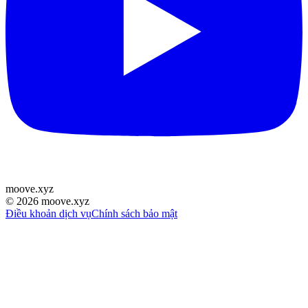
moove
.
xyz
©
2026
moove.xyz
Điều khoản dịch vụ
Chính sách bảo mật