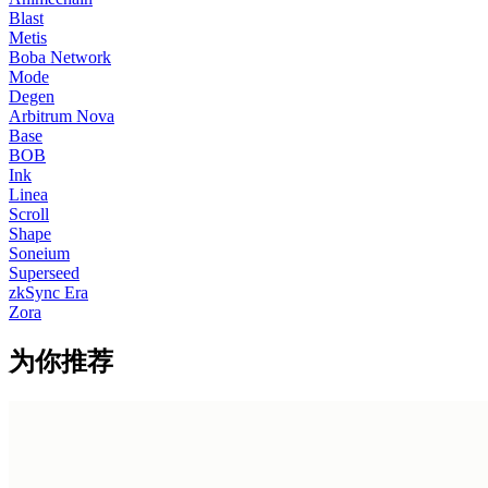
Blast
Metis
Boba Network
Mode
Degen
Arbitrum Nova
Base
BOB
Ink
Linea
Scroll
Shape
Soneium
Superseed
zkSync Era
Zora
为你推荐