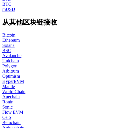
BTC
mUSD
从其他区块链接收
Bitcoin
Ethereum
Solana
BSC
Avalanche
Unichain
Polygon
Arbitrum
Optimism
HyperEVM
Mantle
World Chain
Apechain
Ronin
Sonic
Flow EVM
Celo
Berachain
Animechain