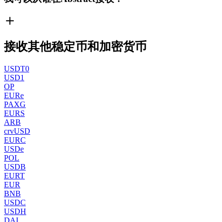
接收其他稳定币和加密货币
USDT0
USD1
OP
EURe
PAXG
EURS
ARB
crvUSD
EURC
USDe
POL
USDB
EURT
EUR
BNB
USDC
USDH
DAI