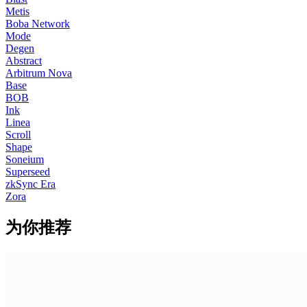
Metis
Boba Network
Mode
Degen
Abstract
Arbitrum Nova
Base
BOB
Ink
Linea
Scroll
Shape
Soneium
Superseed
zkSync Era
Zora
为你推荐