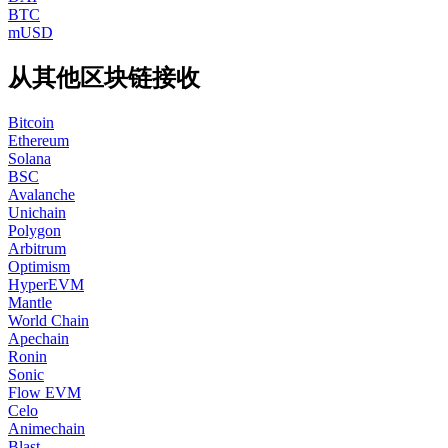
BTC
mUSD
从其他区块链接收
Bitcoin
Ethereum
Solana
BSC
Avalanche
Unichain
Polygon
Arbitrum
Optimism
HyperEVM
Mantle
World Chain
Apechain
Ronin
Sonic
Flow EVM
Celo
Animechain
Blast