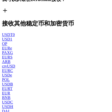
接收其他稳定币和加密货币
USDT0
USD1
OP
EURe
PAXG
EURS
ARB
crvUSD
EURC
USDe
POL
USDB
EURT
EUR
BNB
USDC
USDH
DAI