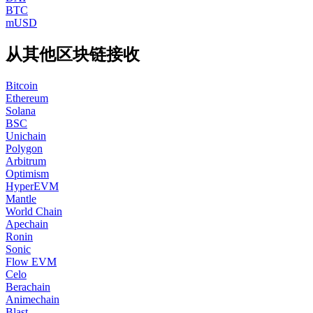
BTC
mUSD
从其他区块链接收
Bitcoin
Ethereum
Solana
BSC
Unichain
Polygon
Arbitrum
Optimism
HyperEVM
Mantle
World Chain
Apechain
Ronin
Sonic
Flow EVM
Celo
Berachain
Animechain
Blast