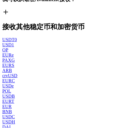
接收其他稳定币和加密货币
USDT0
USD1
OP
EURe
PAXG
EURS
ARB
crvUSD
EURC
USDe
POL
USDB
EURT
EUR
BNB
USDC
USDH
DAI