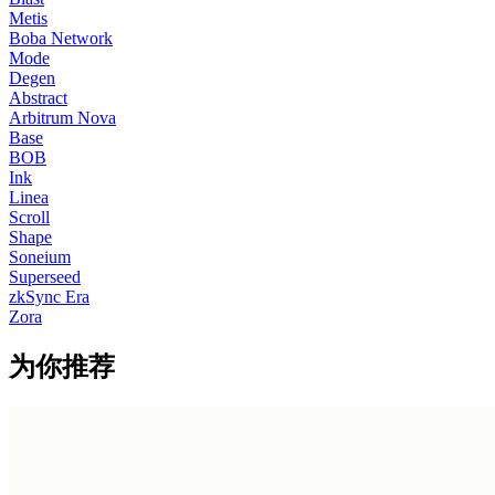
Metis
Boba Network
Mode
Degen
Abstract
Arbitrum Nova
Base
BOB
Ink
Linea
Scroll
Shape
Soneium
Superseed
zkSync Era
Zora
为你推荐