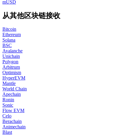
mUSD
从其他区块链接收
Bitcoin
Ethereum
Solana
BSC
Avalanche
Unichain
Polygon
Arbitrum
Optimism
HyperEVM
Mantle
World Chain
Apechain
Ronin
Sonic
Flow EVM
Celo
Berachain
Animechain
Blast