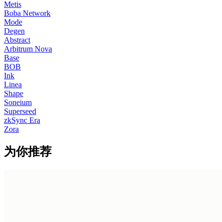
Metis
Boba Network
Mode
Degen
Abstract
Arbitrum Nova
Base
BOB
Ink
Linea
Shape
Soneium
Superseed
zkSync Era
Zora
为你推荐