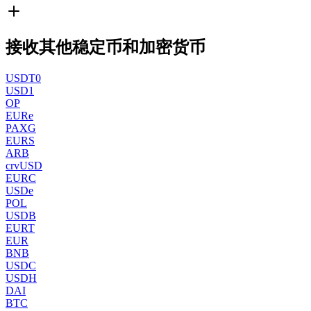
接收其他稳定币和加密货币
USDT0
USD1
OP
EURe
PAXG
EURS
ARB
crvUSD
EURC
USDe
POL
USDB
EURT
EUR
BNB
USDC
USDH
DAI
BTC